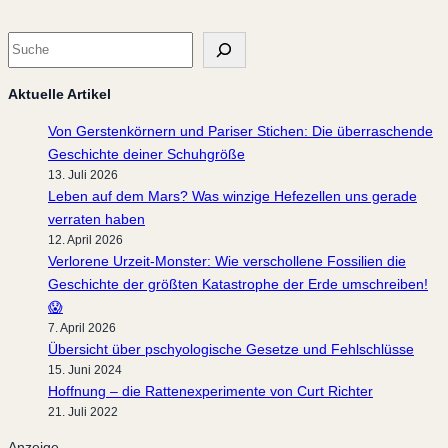
S
u
c
Aktuelle Artikel
h
Von Gerstenkörnern und Pariser Stichen: Die überraschende
e
Geschichte deiner Schuhgröße
13. Juli 2026
Leben auf dem Mars? Was winzige Hefezellen uns gerade
verraten haben
12. April 2026
Verlorene Urzeit-Monster: Wie verschollene Fossilien die
Geschichte der größten Katastrophe der Erde umschreiben!
😱
7. April 2026
Übersicht über pschyologische Gesetze und Fehlschlüsse
15. Juni 2024
Hoffnung – die Rattenexperimente von Curt Richter
21. Juli 2022
Anzeige