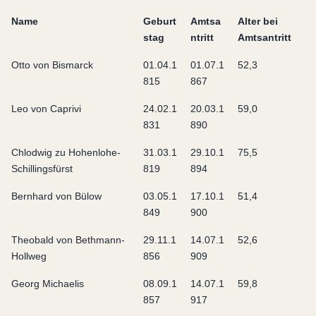
Name
Geburt
Amtsa
Alter bei
stag
ntritt
Amtsantritt
Otto von Bismarck
01.04.1
01.07.1
52,3
815
867
Leo von Caprivi
24.02.1
20.03.1
59,0
831
890
Chlodwig zu Hohenlohe-
31.03.1
29.10.1
75,5
Schillingsfürst
819
894
Bernhard von Bülow
03.05.1
17.10.1
51,4
849
900
Theobald von Bethmann-
29.11.1
14.07.1
52,6
Hollweg
856
909
Georg Michaelis
08.09.1
14.07.1
59,8
857
917