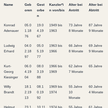
Name
Geb
Gest
Kanzler*i
Alter bei
Alter bei
oren
orbe
n von/bis
Antritt
Abtritt
n
Konrad
05.0
19.0
1949 bis
73 Jahre
87 Jahre
Adenauer
1.18
4.19
1963
8 Monate
9 Monate
76
67
Ludwig
04.0
05.0
1963 bis
66 Jahre
69 Jahre
Erhard
2.18
5.19
1966
8 Monate
9 Monate
97
77
Kurt-
06.0
08.0
1966 bis
62 Jahre
65 Jahre
Georg
4.19
3.19
1969
7 Monate
Kiesinger
04
88
Willy
18.1
08.1
1969 bis
55 Jahre
60 Jahre
Brandt
2.19
0.19
1974
10
4 Monate
13
92
Monate
Helmut
23.1
10.11
1974 bis
55 Jahre
61 Jahre