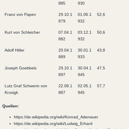
885
930
Franz von Papen
29.10.1
01.06.1
52,6
879
932
Kurt von Schleicher
07.04.1
03.12.1
50,6
882
932
Adolf Hitler
20.04.1
30.01.1
43,8
889
933
Joseph Goebbels
29.10.1
30.04.1
47,5
897
945
Lutz Graf Schwerin von
22.08.1
02.05.1
57,7
Krosigk
887
945
Quellen:
https://de.wikipedia.org/wiki/Konrad_Adenauer
https://de.wikipedia.org/wiki/Ludwig_Erhard