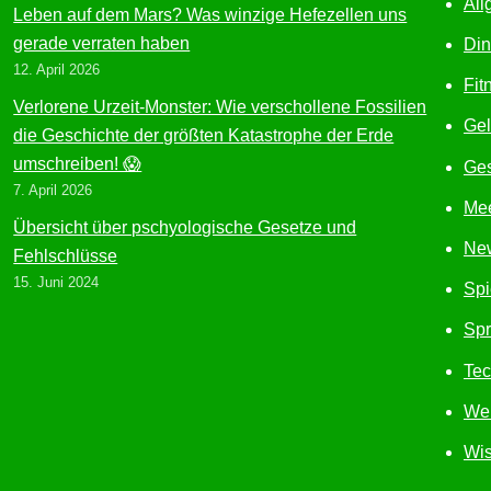
All
Leben auf dem Mars? Was winzige Hefezellen uns
gerade verraten haben
Din
12. April 2026
Fit
Verlorene Urzeit-Monster: Wie verschollene Fossilien
Ge
die Geschichte der größten Katastrophe der Erde
umschreiben! 😱
Ges
7. April 2026
Mee
Übersicht über pschyologische Gesetze und
Ne
Fehlschlüsse
15. Juni 2024
Spi
Sp
Tec
Wel
Wis