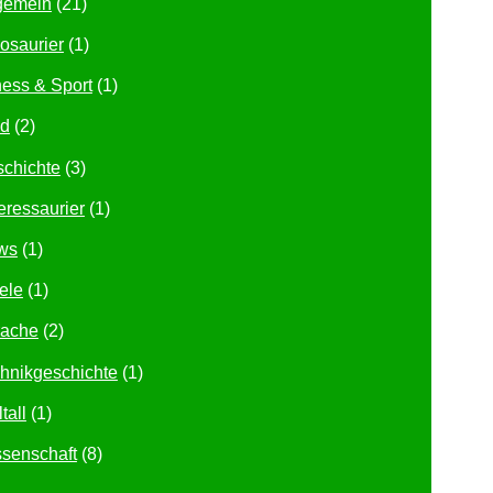
gemein
(21)
osaurier
(1)
ness & Sport
(1)
ld
(2)
chichte
(3)
ressaurier
(1)
ws
(1)
ele
(1)
rache
(2)
hnikgeschichte
(1)
tall
(1)
senschaft
(8)