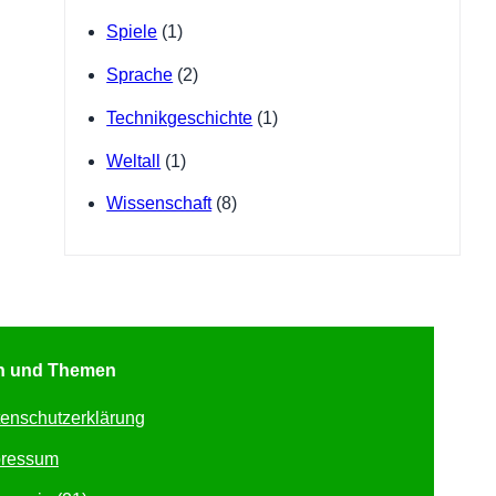
Spiele
(1)
Sprache
(2)
Technikgeschichte
(1)
Weltall
(1)
Wissenschaft
(8)
en und Themen
enschutzerklärung
pressum