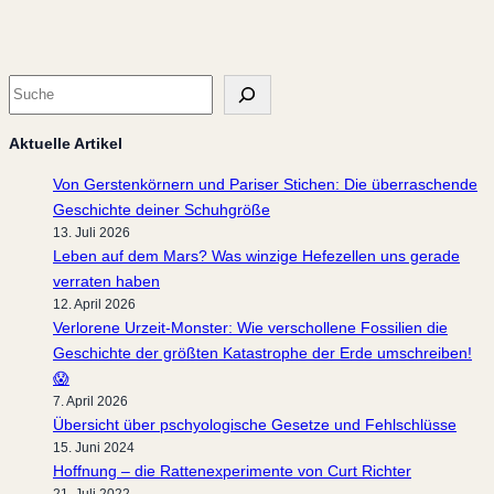
S
u
c
Aktuelle Artikel
h
Von Gerstenkörnern und Pariser Stichen: Die überraschende
e
Geschichte deiner Schuhgröße
13. Juli 2026
Leben auf dem Mars? Was winzige Hefezellen uns gerade
verraten haben
12. April 2026
Verlorene Urzeit-Monster: Wie verschollene Fossilien die
Geschichte der größten Katastrophe der Erde umschreiben!
😱
7. April 2026
Übersicht über pschyologische Gesetze und Fehlschlüsse
15. Juni 2024
Hoffnung – die Rattenexperimente von Curt Richter
21. Juli 2022